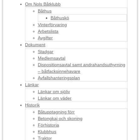
Om Nols Båtklubb
Båthus
Båthuskö
Vinterförvaring
Arbetslista
Avgifter
Dokument
Stadgar
Medlemsavtal
Dispositionsavtal samt andrahandsuthyrning
– båtfacksinnehavare
Avfallshanteringsplan
Länkar
Länkar om sjöliv
Länkar om väder
Historik
Båtupptagning förr
Betongkaj och skoning
Förhistoria
Klubbhus
Traktor