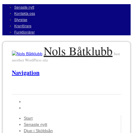
Senaste nytt
Kontakta oss
Styrelse
Kranförare
Funktionärer
Nols Båtklubb
Just
another WordPress site
Navigation
Start
Senaste nytt
Djup i Sköldsån