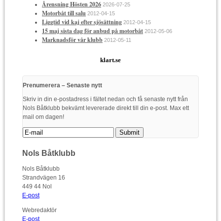
Årensning Hösten 2026
2026-07-25
Motorbåt till salu
2012-04-15
Liggtid vid kaj efter sjösättning
2012-04-15
15 maj sista dag för anbud på motorbåt
2012-05-06
Marknadsför vår klubb
2012-05-11
klart.se
Prenumerera – Senaste nytt
Skriv in din e-postadress i fältet nedan och få senaste nytt från
Nols Båtklubb bekvämt levererade direkt till din e-post. Max ett
mail om dagen!
Nols Båtklubb
Nols Båtklubb
Strandvägen 16
449 44 Nol
E-post
Webredaktör
E-post