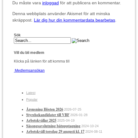
Du måste vara
inloggad
för att publicera en kommentar.
Denna webbplats använder Akismet för att minska
skräppost.
Lär dig hur din kommentardata bearbetas
.
Sök
Vill du bli medlem
Klicka på länken för att komma till
Medlemsansökan
Latest
Popular
Årensning Hösten 2026
2026-07-25
Styrelsekandidater till VBF
2026-01-28
Arbetskvällar 2025
2025-04-19
Säsongsavslutning båtupptagning
2024-10-24
Arbetskväll torsdag 29 augusti kl. 17
2024-08-11