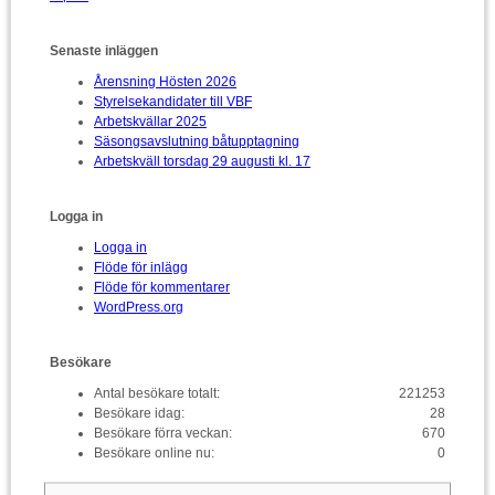
Senaste inläggen
Årensning Hösten 2026
Styrelsekandidater till VBF
Arbetskvällar 2025
Säsongsavslutning båtupptagning
Arbetskväll torsdag 29 augusti kl. 17
Logga in
Logga in
Flöde för inlägg
Flöde för kommentarer
WordPress.org
Besökare
Antal besökare totalt:
221253
Besökare idag:
28
Besökare förra veckan:
670
Besökare online nu:
0