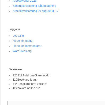
Arbetskvällar 2025
Säsongsavslutning båtupptagning
Arbetskväll torsdag 29 augusti kl. 17
Logga in
Logga in
Flöde för inlägg
Flöde för kommentarer
WordPress.org
Besökare
221219
Antal besökare totalt:
110
Besökare idag:
744
Besökare förra veckan:
1
Besökare online nu: