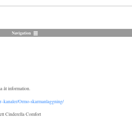
Navigation
 åt information.
roar–kanaler/Ormo-skarmanlaggning/
alett Cinderella Comfort