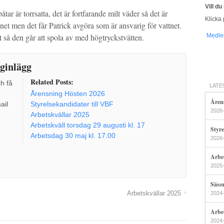
Vill d
ar är torrsatta, det är fortfarande milt väder så det är
Klicka 
et men det får Patrick avgöra som är ansvarig för vattnet.
å den går att spola av med högtryckstvätten.
Medle
ginlägg
Related Posts:
ch få
LATE
Årensning Hösten 2026
Åren
ail
Styrelsekandidater till VBF
2026
Arbetskvällar 2025
Arbetskväll torsdag 29 augusti kl. 17
Styre
Arbetsdag 30 maj kl. 17.00
2026
Arbe
2025
Säso
Arbetskvällar 2025
2024
Arbet
2024