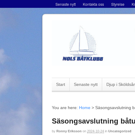
Senaste nytt
Kontakta oss
Styrelse
K
Start
Senaste nytt
Djup i Sköldså
You are here:
Home
>
Säsongsavslutning b
Säsongsavslutning båt
by
Ronny Eriksson
on
2024-10-24
in
Uncategorized