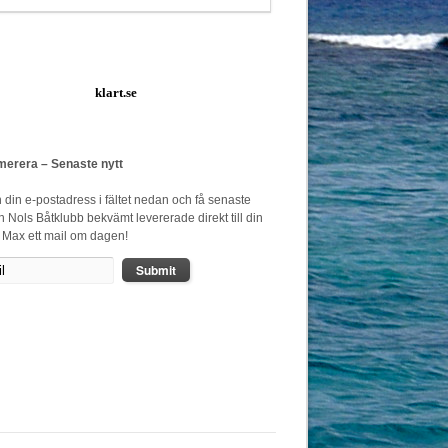
klart.se
erera – Senaste nytt
n din e-postadress i fältet nedan och få senaste
ån Nols Båtklubb bekvämt levererade direkt till din
. Max ett mail om dagen!