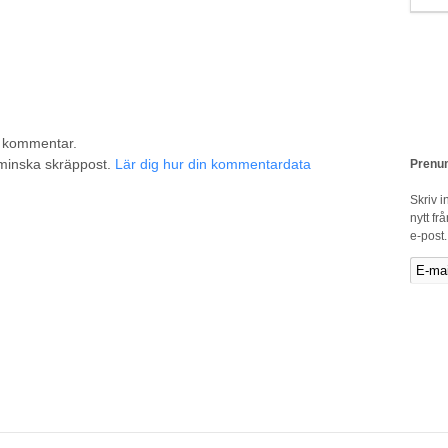
n kommentar.
 minska skräppost.
Lär dig hur din kommentardata
Prenum
Skriv i
nytt fr
e-post