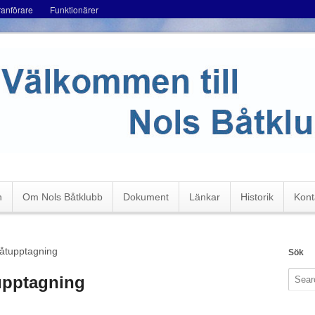
ranförare
Funktionärer
n
Om Nols Båtklubb
Dokument
Länkar
Historik
Kont
åtupptagning
Sök
upptagning