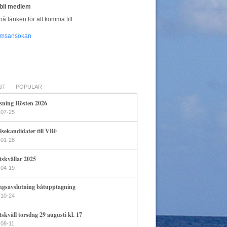
u bli medlem
på länken för att komma till
msansökan
ST
POPULAR
sning Hösten 2026
-07-25
lsekandidater till VBF
-01-28
tskvällar 2025
-04-19
ngsavslutning båtupptagning
-10-24
skväll torsdag 29 augusti kl. 17
-08-11