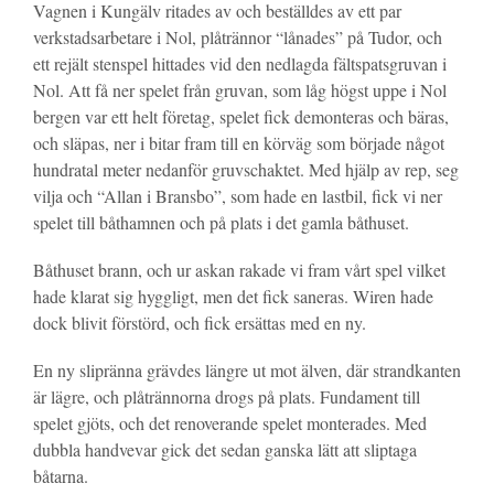
Vagnen i Kungälv ritades av och beställdes av ett par
verkstadsarbetare i Nol, plåtrännor “lånades” på Tudor, och
ett rejält stenspel hittades vid den nedlagda fältspatsgruvan i
Nol. Att få ner spelet från gruvan, som låg högst uppe i Nol
bergen var ett helt företag, spelet fick demonteras och bäras,
och släpas, ner i bitar fram till en körväg som började något
hundratal meter nedanför gruvschaktet. Med hjälp av rep, seg
vilja och “Allan i Bransbo”, som hade en lastbil, fick vi ner
spelet till båthamnen och på plats i det gamla båthuset.
Båthuset brann, och ur askan rakade vi fram vårt spel vilket
hade klarat sig hyggligt, men det fick saneras. Wiren hade
dock blivit förstörd, och fick ersättas med en ny.
En ny slipränna grävdes längre ut mot älven, där strandkanten
är lägre, och plåtrännorna drogs på plats. Fundament till
spelet gjöts, och det renoverande spelet monterades. Med
dubbla handvevar gick det sedan ganska lätt att sliptaga
båtarna.