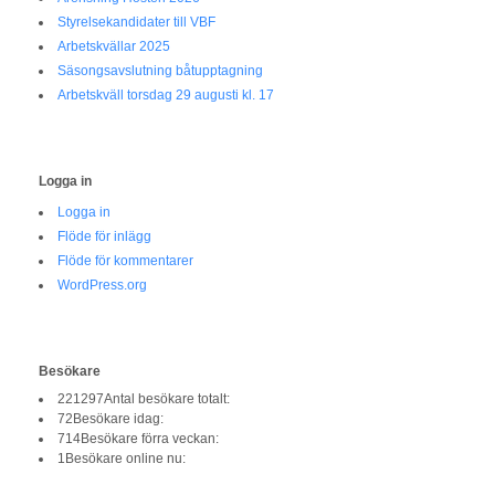
Styrelsekandidater till VBF
Arbetskvällar 2025
Säsongsavslutning båtupptagning
Arbetskväll torsdag 29 augusti kl. 17
Logga in
Logga in
Flöde för inlägg
Flöde för kommentarer
WordPress.org
Besökare
221297
Antal besökare totalt:
72
Besökare idag:
714
Besökare förra veckan:
1
Besökare online nu: