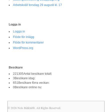
Arbetskväll torsdag 29 augusti kl. 17
Logga in
Logga in
Flöde för inlägg
Flöde för kommentarer
WordPress.org
Besökare
221305
Antal besökare totalt:
3
Besökare idag:
651
Besökare förra veckan:
0
Besökare online nu:
© 2026 Nols Båtklubb. All Rights Reserved.