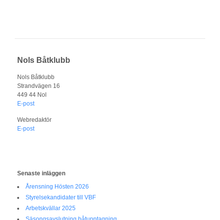
Nols Båtklubb
Nols Båtklubb
Strandvägen 16
449 44 Nol
E-post
Webredaktör
E-post
Senaste inläggen
Årensning Hösten 2026
Styrelsekandidater till VBF
Arbetskvällar 2025
Säsongsavslutning båtupptagning