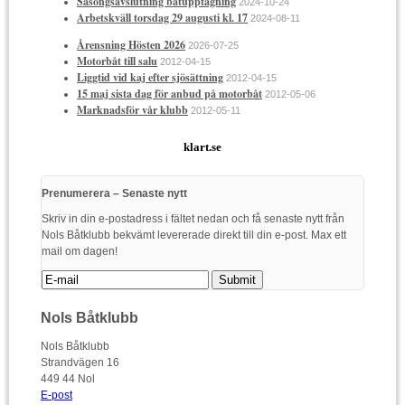
Säsongsavslutning båtupptagning
2024-10-24
Arbetskväll torsdag 29 augusti kl. 17
2024-08-11
Årensning Hösten 2026
2026-07-25
Motorbåt till salu
2012-04-15
Liggtid vid kaj efter sjösättning
2012-04-15
15 maj sista dag för anbud på motorbåt
2012-05-06
Marknadsför vår klubb
2012-05-11
klart.se
Prenumerera – Senaste nytt
Skriv in din e-postadress i fältet nedan och få senaste nytt från
Nols Båtklubb bekvämt levererade direkt till din e-post. Max ett
mail om dagen!
Nols Båtklubb
Nols Båtklubb
Strandvägen 16
449 44 Nol
E-post