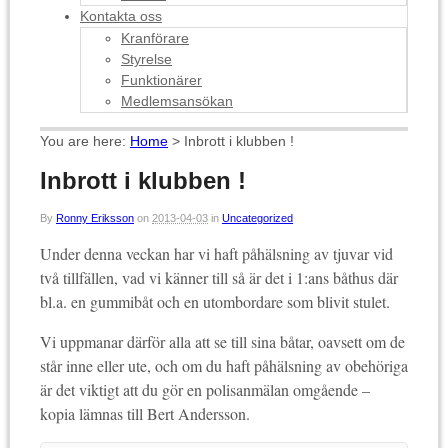
Kontakta oss
Kranförare
Styrelse
Funktionärer
Medlemsansökan
You are here:
Home
>
Inbrott i klubben !
Inbrott i klubben !
By
Ronny Eriksson
on
2013-04-03
in
Uncategorized
Under denna veckan har vi haft påhälsning av tjuvar vid
två tillfällen, vad vi känner till så är det i 1:ans båthus där
bl.a. en gummibåt och en utombordare som blivit stulet.
Vi uppmanar därför alla att se till sina båtar, oavsett om de
står inne eller ute, och om du haft påhälsning av obehöriga
är det viktigt att du gör en polisanmälan omgående –
kopia lämnas till Bert Andersson.