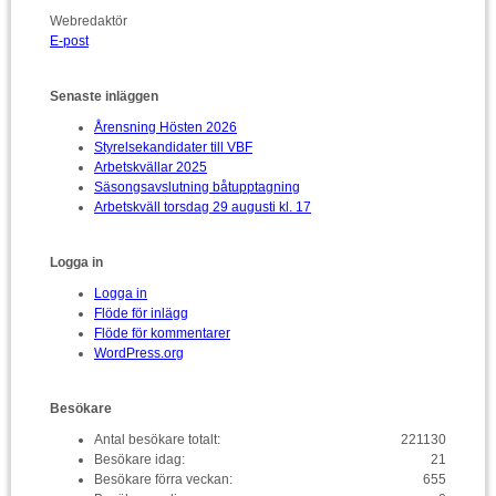
Webredaktör
E-post
Senaste inläggen
Årensning Hösten 2026
Styrelsekandidater till VBF
Arbetskvällar 2025
Säsongsavslutning båtupptagning
Arbetskväll torsdag 29 augusti kl. 17
Logga in
Logga in
Flöde för inlägg
Flöde för kommentarer
WordPress.org
Besökare
Antal besökare totalt:
221130
Besökare idag:
21
Besökare förra veckan:
655