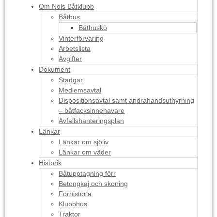
Om Nols Båtklubb
Båthus
Båthuskö
Vinterförvaring
Arbetslista
Avgifter
Dokument
Stadgar
Medlemsavtal
Dispositionsavtal samt andrahandsuthyrning
– båtfacksinnehavare
Avfallshanteringsplan
Länkar
Länkar om sjöliv
Länkar om väder
Historik
Båtupptagning förr
Betongkaj och skoning
Förhistoria
Klubbhus
Traktor