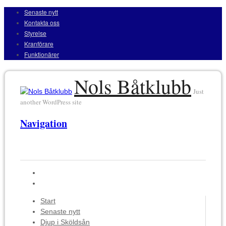
Senaste nytt
Kontakta oss
Styrelse
Kranförare
Funktionärer
Nols Båtklubb
Just
another WordPress site
Navigation
Start
Senaste nytt
Djup i Sköldsån