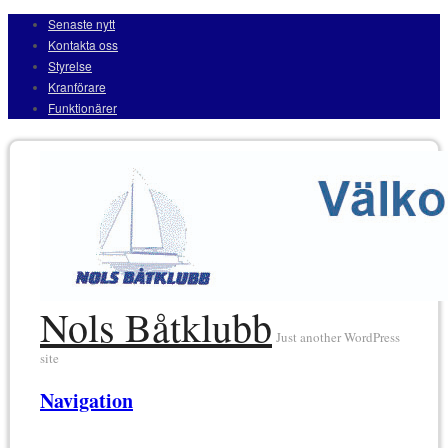
Senaste nytt
Kontakta oss
Styrelse
Kranförare
Funktionärer
Nols Båtklubb
Just another WordPress
site
Navigation