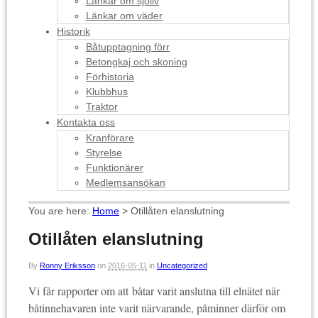
Länkar om sjöliv
Länkar om väder
Historik
Båtupptagning förr
Betongkaj och skoning
Förhistoria
Klubbhus
Traktor
Kontakta oss
Kranförare
Styrelse
Funktionärer
Medlemsansökan
You are here:
Home
>
Otillåten elanslutning
Otillåten elanslutning
By
Ronny Eriksson
on
2016-05-11
in
Uncategorized
Vi får rapporter om att båtar varit anslutna till elnätet när
båtinnehavaren inte varit närvarande, påminner därför om