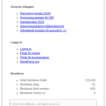
Senaste inläggen
Årensning Hösten 2026
Styrelsekandidater till VBF
Arbetskvällar 2025
Säsongsavslutning båtupptagning
Arbetskväll torsdag 29 augusti kl. 17
Logga in
Logga in
Flöde för inlägg
Flöde för kommentarer
WordPress.org
Besökare
Antal besökare totalt:
221130
Besökare idag:
21
Besökare förra veckan:
655
Besökare online nu:
0
© 2026 Nols Båtklubb. All Rights Reserved.