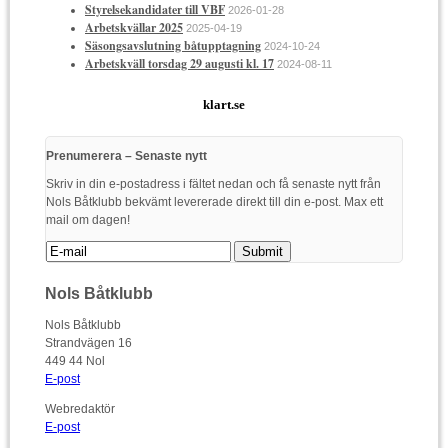
Styrelsekandidater till VBF
2026-01-28
Arbetskvällar 2025
2025-04-19
Säsongsavslutning båtupptagning
2024-10-24
Arbetskväll torsdag 29 augusti kl. 17
2024-08-11
klart.se
Prenumerera – Senaste nytt
Skriv in din e-postadress i fältet nedan och få senaste nytt från
Nols Båtklubb bekvämt levererade direkt till din e-post. Max ett
mail om dagen!
Nols Båtklubb
Nols Båtklubb
Strandvägen 16
449 44 Nol
E-post
Webredaktör
E-post