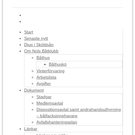
Start
Senaste nytt
Djup i Sköldsån
Om Nols Båtklubb
Båthus
Båthuskö
Vinterförvaring
Arbetslista
Avgifter
Dokument
Stadgar
Medlemsavtal
Dispositionsavtal samt andrahandsuthyrning
– båtfacksinnehavare
Avfallshanteringsplan
Länkar