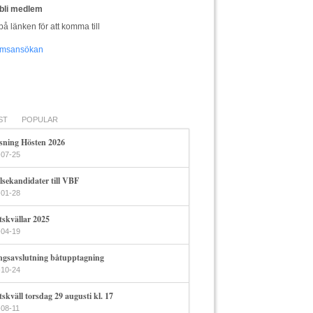
u bli medlem
på länken för att komma till
msansökan
ST
POPULAR
sning Hösten 2026
-07-25
lsekandidater till VBF
-01-28
tskvällar 2025
-04-19
ngsavslutning båtupptagning
-10-24
skväll torsdag 29 augusti kl. 17
-08-11