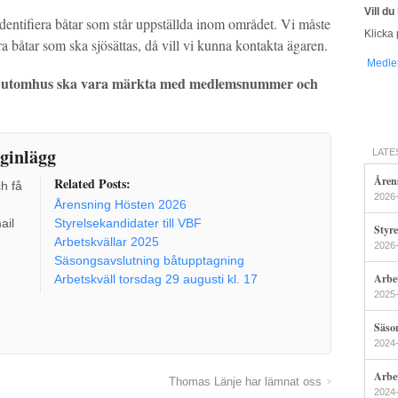
Vill d
att identifiera båtar som står uppställda inom området. Vi måste
Klicka 
dra båtar som ska sjösättas, då vill vi kunna kontakta ägaren.
Medle
a utomhus ska vara märkta med medlemsnummer och
ginlägg
LATE
Åren
Related Posts:
ch få
2026
Årensning Hösten 2026
ail
Styrelsekandidater till VBF
Styre
Arbetskvällar 2025
2026
Säsongsavslutning båtupptagning
Arbe
Arbetskväll torsdag 29 augusti kl. 17
2025
Säso
2024
Arbet
Thomas Länje har lämnat oss
2024