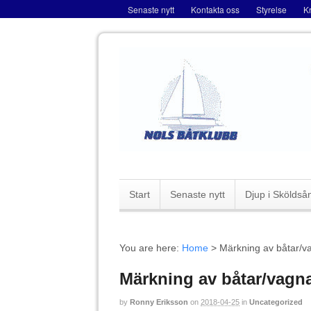
Senaste nytt
Kontakta oss
Styrelse
K
Start
Senaste nytt
Djup i Sköldså
You are here:
Home
>
Märkning av båtar/v
Märkning av båtar/vagn
by
Ronny Eriksson
on
2018-04-25
in
Uncategorized