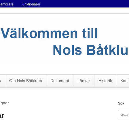
ranförare
Funktionärer
n
Om Nols Båtklubb
Dokument
Länkar
Historik
Kont
agnar
Sök
ar