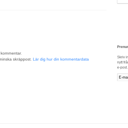
Prenum
n kommentar.
Skriv i
 minska skräppost.
Lär dig hur din kommentardata
nytt fr
e-post