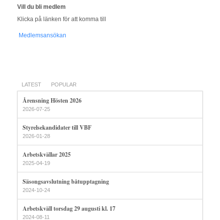
Vill du bli medlem
Klicka på länken för att komma till
Medlemsansökan
LATEST
POPULAR
Årensning Hösten 2026
2026-07-25
Styrelsekandidater till VBF
2026-01-28
Arbetskvällar 2025
2025-04-19
Säsongsavslutning båtupptagning
2024-10-24
Arbetskväll torsdag 29 augusti kl. 17
2024-08-11