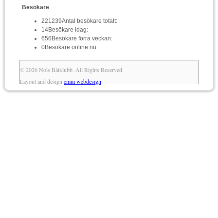
Besökare
221239
Antal besökare totalt:
14
Besökare idag:
656
Besökare förra veckan:
0
Besökare online nu:
© 2026 Nols Båtklubb. All Rights Reserved.
Layout and design
emm webdesign