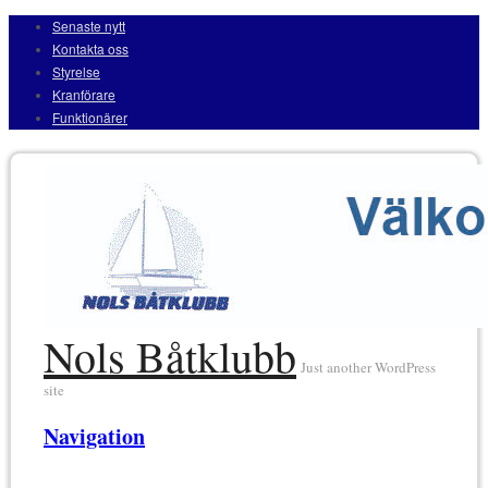
Senaste nytt
Kontakta oss
Styrelse
Kranförare
Funktionärer
Nols Båtklubb
Just another WordPress
site
Navigation