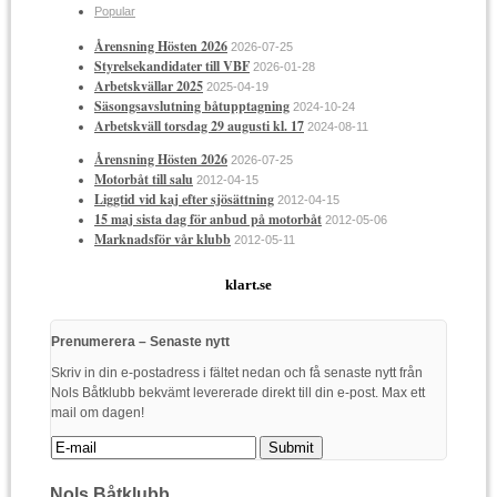
Popular
Årensning Hösten 2026
2026-07-25
Styrelsekandidater till VBF
2026-01-28
Arbetskvällar 2025
2025-04-19
Säsongsavslutning båtupptagning
2024-10-24
Arbetskväll torsdag 29 augusti kl. 17
2024-08-11
Årensning Hösten 2026
2026-07-25
Motorbåt till salu
2012-04-15
Liggtid vid kaj efter sjösättning
2012-04-15
15 maj sista dag för anbud på motorbåt
2012-05-06
Marknadsför vår klubb
2012-05-11
klart.se
Prenumerera – Senaste nytt
Skriv in din e-postadress i fältet nedan och få senaste nytt från
Nols Båtklubb bekvämt levererade direkt till din e-post. Max ett
mail om dagen!
Nols Båtklubb