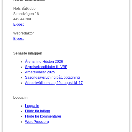
Nols Båtklubb
Strandvägen 16
449 44 Nol
E-post
Webredaktör
E-post
Senaste inläggen
Årensning Hösten 2026
Styrelsekandidater till VBF
Arbetskvällar 2025
Säsongsavslutning båtupptagning
Arbetskväll torsdag 29 augusti kl. 17
Logga in
Logga in
Flöde för inlägg
Flöde för kommentarer
WordPress.org