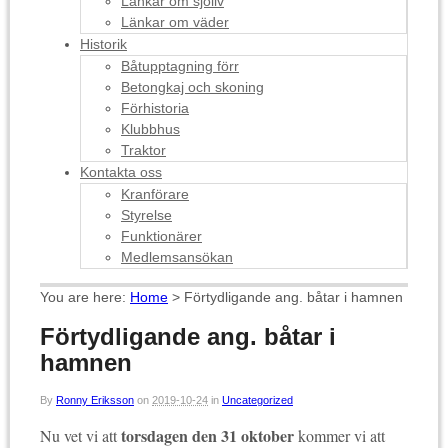
Länkar om sjöliv
Länkar om väder
Historik
Båtupptagning förr
Betongkaj och skoning
Förhistoria
Klubbhus
Traktor
Kontakta oss
Kranförare
Styrelse
Funktionärer
Medlemsansökan
You are here:
Home
>
Förtydligande ang. båtar i hamnen
Förtydligande ang. båtar i
hamnen
By
Ronny Eriksson
on
2019-10-24
in
Uncategorized
torsdagen den 31 oktober
Nu vet vi att
kommer vi att