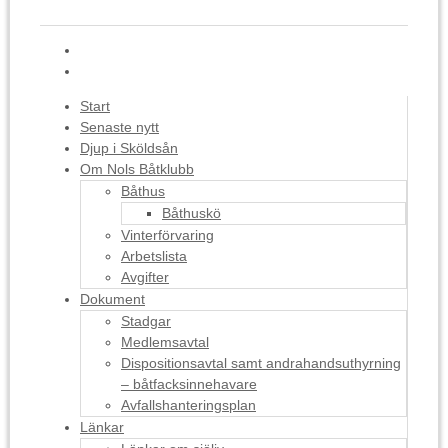
Start
Senaste nytt
Djup i Sköldsån
Om Nols Båtklubb
Båthus
Båthuskö
Vinterförvaring
Arbetslista
Avgifter
Dokument
Stadgar
Medlemsavtal
Dispositionsavtal samt andrahandsuthyrning
– båtfacksinnehavare
Avfallshanteringsplan
Länkar