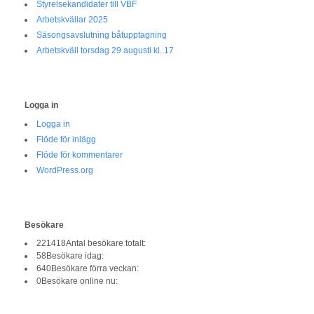
Styrelsekandidater till VBF
Arbetskvällar 2025
Säsongsavslutning båtupptagning
Arbetskväll torsdag 29 augusti kl. 17
Logga in
Logga in
Flöde för inlägg
Flöde för kommentarer
WordPress.org
Besökare
221418
Antal besökare totalt:
58
Besökare idag:
640
Besökare förra veckan:
0
Besökare online nu: