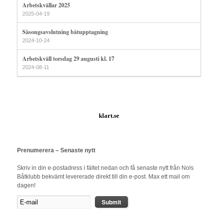
Arbetskvällar 2025
2025-04-19
Säsongsavslutning båtupptagning
2024-10-24
Arbetskväll torsdag 29 augusti kl. 17
2024-08-11
klart.se
Prenumerera – Senaste nytt
Skriv in din e-postadress i fältet nedan och få senaste nytt från Nols
Båtklubb bekvämt levererade direkt till din e-post. Max ett mail om
dagen!