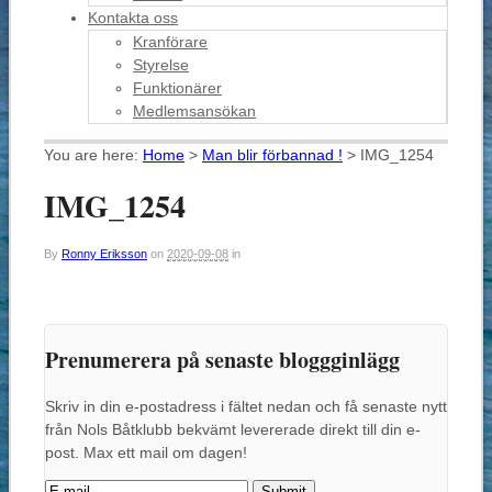
Kontakta oss
Kranförare
Styrelse
Funktionärer
Medlemsansökan
You are here:
Home
>
Man blir förbannad !
>
IMG_1254
IMG_1254
By
Ronny Eriksson
on
2020-09-08
in
Prenumerera på senaste bloggginlägg
Skriv in din e-postadress i fältet nedan och få senaste nytt
från Nols Båtklubb bekvämt levererade direkt till din e-
post. Max ett mail om dagen!