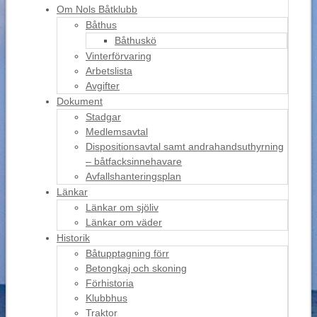
Om Nols Båtklubb
Båthus
Båthuskö
Vinterförvaring
Arbetslista
Avgifter
Dokument
Stadgar
Medlemsavtal
Dispositionsavtal samt andrahandsuthyrning
– båtfacksinnehavare
Avfallshanteringsplan
Länkar
Länkar om sjöliv
Länkar om väder
Historik
Båtupptagning förr
Betongkaj och skoning
Förhistoria
Klubbhus
Traktor