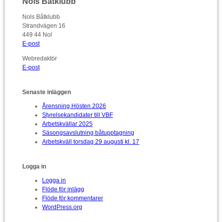
Nols Båtklubb
Nols Båtklubb
Strandvägen 16
449 44 Nol
E-post
Webredaktör
E-post
Senaste inläggen
Årensning Hösten 2026
Styrelsekandidater till VBF
Arbetskvällar 2025
Säsongsavslutning båtupptagning
Arbetskväll torsdag 29 augusti kl. 17
Logga in
Logga in
Flöde för inlägg
Flöde för kommentarer
WordPress.org