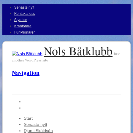
Senaste nytt
Kontakta oss
Styrelse
Kranförare
Funktionärer
Nols Båtklubb
Just
another WordPress site
Navigation
Start
Senaste nytt
Djup i Sköldsån