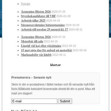
Popular
Årensning Hösten 2026
2026-07-25
Styrelsekandidater till VBF
2026-01-28
Arbetskvällar 2025
2025-04-19
Säsongsavslutning båtupptagning
2024-10-24
Arbetskväll torsdag 29 augusti kl. 17
2024-08-11
Årensning Hösten 2026
2026-07-25
Motorbåt till salu
2012-04-15
Liggtid vid kaj efter sjösättning
2012-04-15
15 maj sista dag för anbud på motorbåt
2012-05-06
Marknadsför vår klubb
2012-05-11
klart.se
Prenumerera – Senaste nytt
Skriv in din e-postadress i fältet nedan och få senaste nytt från
Nols Båtklubb bekvämt levererade direkt till din e-post. Max ett
mail om dagen!